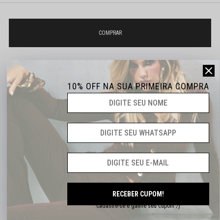
10% OFF NA SUA PRIMEIRA COMPRA
Não sei o meu CEP
ATÉ 6X SEM JUROS
DESCONTOS EXCLUSIVOS
FRETE GRÁTS A PARTIR DE R$399,90
RECEBER CUPOM!
Cadastre-se e ganhe seu cupom ;-)
DESCRIÇÃO COMPLETA