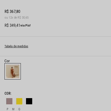
R$ 367,80
12x
R$ 30,65
R$ 349,41
via Pix!
Tabela de medidas
P
M
G