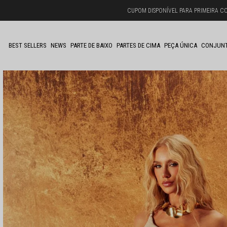
CUPOM DISPONÍVEL PARA PRIMEIRA C
BEST SELLERS
NEWS
PARTE DE BAIXO
PARTES DE CIMA
PEÇA ÚNICA
CONJUN