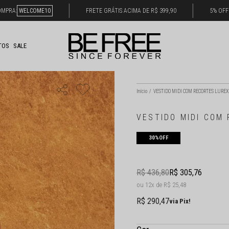
OMPRA:
WELCOME10
FRETE GRÁTIS ACIMA DE R$ 399,90
5% OFF
TOS
SALE
Início
VESTIDO MIDI COM RECORTES LUREX
VESTIDO MIDI COM
30%
OFF
R$ 436,80
R$ 305,76
12x
R$ 25,48
R$ 290,47
via Pix!