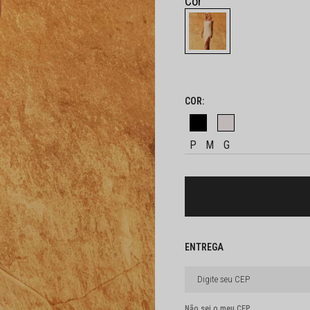
P
M
G
Não sei o meu CEP