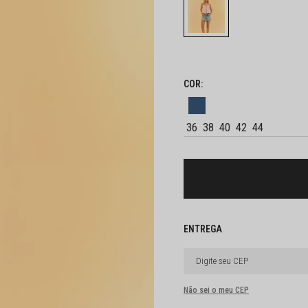
36
38
40
42
44
Não sei o meu CEP