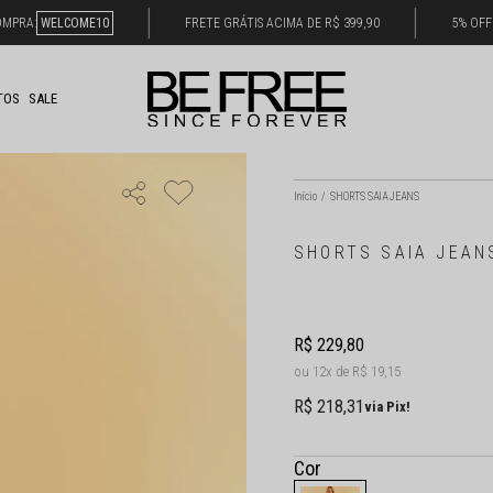
OMPRA:
WELCOME10
FRETE GRÁTIS ACIMA DE R$ 399,90
5% OFF
TOS
SALE
Início
SHORTS SAIA JEANS
SHORTS SAIA JEAN
R$ 229,80
12x
R$ 19,15
R$ 218,31
via Pix!