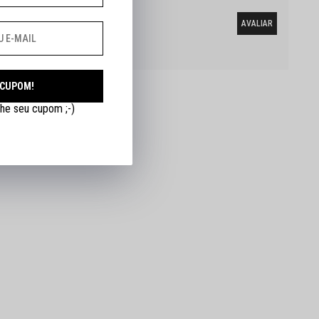
a esse produto.
 CUPOM!
he seu cupom ;-)