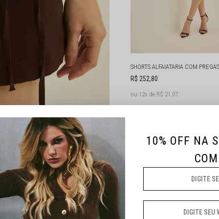
SHORTS ALFAIATARIA COM PREGA
R$ 252,80
12x
R$ 21,07
P
M
G
10% OFF NA 
COM