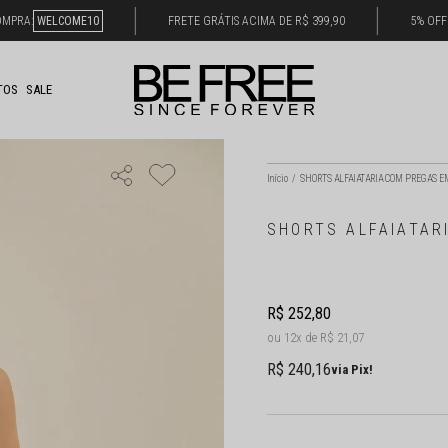
OMPRA:
WELCOME10
FRETE GRÁTIS ACIMA DE R$ 399,90
5% OFF
TOS
SALE
Início
SHORTS ALFAIATARIA COM PREGAS E
SHORTS ALFAIATAR
R$ 252,80
12x
R$ 21,07
R$ 240,16
via Pix!