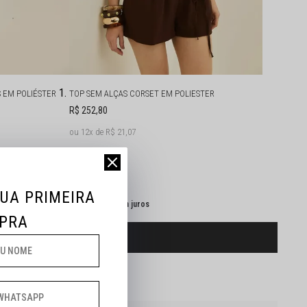
S EM POLIÉSTER
TOP SEM ALÇAS CORSET EM POLIESTER
R$ 252,80
12x
R$ 21,07
P
M
SUA PRIMEIRA
Leve os 2 produtos
R$ 505,60
12x
R$ 49,30
Com juros
PRA