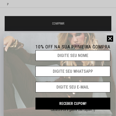
P
10% OFF NA SUA PRIMEIRA COMPRA
Não sei o meu CEP
ATÉ 6X SEM JUROS
DESCONTOS EXCLUSIVOS
FRETE GRÁTS A PARTIR DE R$399,90
RECEBER CUPOM!
Cadastre-se e ganhe seu cupom ;-)