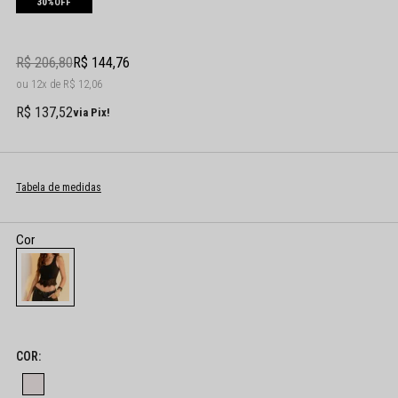
30%
OFF
R$ 206,80
R$ 144,76
12x
R$ 12,06
R$ 137,52
via Pix!
Tabela de medidas