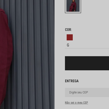
G
Não sei o meu CEP