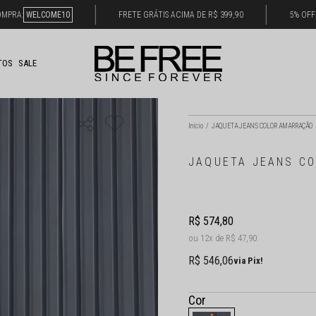
OMPRA:
WELCOME10
FRETE GRÁTIS ACIMA DE R$ 399,90
5% OFF
TOS
SALE
Início
JAQUETA JEANS COLOR AMARRAÇÃO
JAQUETA JEANS C
R$ 574,80
12x
R$ 47,90
R$ 546,06
via Pix!