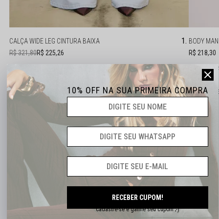
CALÇA WIDE LEG CINTURA BAIXA
BODY MAN
R$ 321,80
R$ 225,26
R$ 218,30
12x
R$ 18,77
12x
R
42
10% OFF NA SUA PRIMEIRA COMPRA
P
M
Leve os 2 produtos
R$ 443,56
12x
R$ 43,25
Com juros
DESCRIÇÃO COMPLETA
RECEBER CUPOM!
Cadastre-se e ganhe seu cupom ;-)