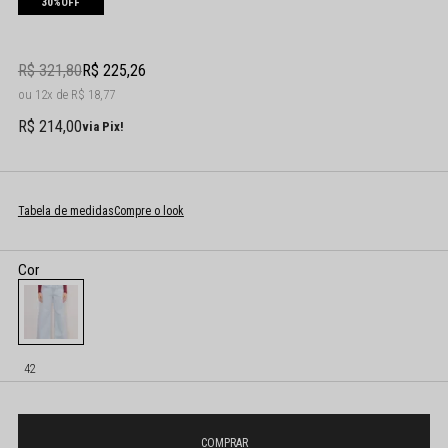
30%
OFF
R$ 321,80
R$ 225,26
12x
R$ 18,77
R$ 214,00
via Pix!
Tabela de medidas
Compre o look
42