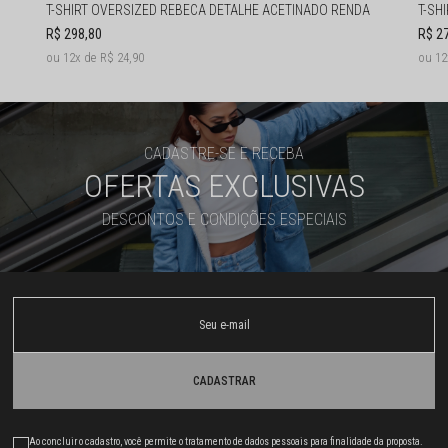
T-SHIRT OVERSIZED REBECA DETALHE ACETINADO RENDA
T-SH
R$ 298,80
R$ 2
12x
R$ 24,90
1
CADASTRE-SE E RECEBA
OFERTAS EXCLUSIVAS
DESCONTOS E CONDIÇÕES ESPECIAIS
CADASTRAR
Ao concluir o cadastro, você permite o tratamento de dados pessoais para finalidade da proposta.