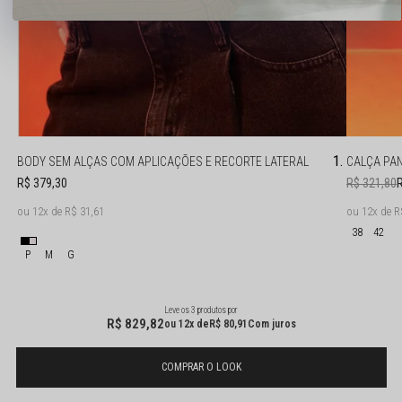
BODY SEM ALÇAS COM APLICAÇÕES E RECORTE LATERAL
CALÇA PA
R$ 379,30
R$ 321,80
12x
R$ 31,61
12x
R
38
42
P
M
G
Leve os 3 produtos
R$ 829,82
12x
R$ 80,91
Com juros