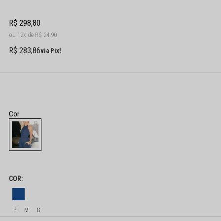
R$ 298,80
12x
R$ 24,90
R$ 283,86
via Pix!
P
M
G