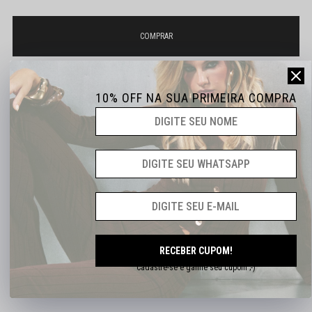
10% OFF NA SUA PRIMEIRA COMPRA
Não sei o meu CEP
ATÉ 6X SEM JUROS
DESCONTOS EXCLUSIVOS
FRETE GRÁTS A PARTIR DE R$399,90
RECEBER CUPOM!
Cadastre-se e ganhe seu cupom ;-)
DESCRIÇÃO COMPLETA