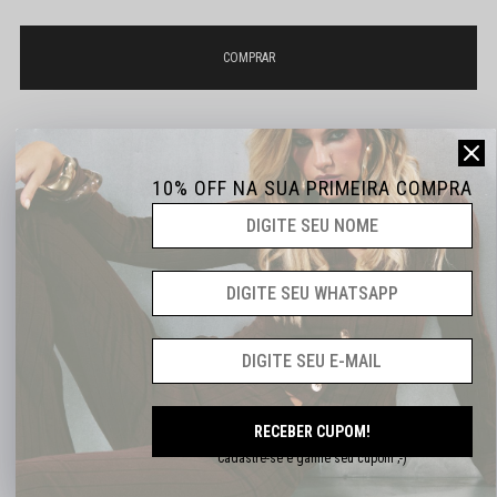
10% OFF NA SUA PRIMEIRA COMPRA
Não sei o meu CEP
ATÉ 6X SEM JUROS
DESCONTOS EXCLUSIVOS
FRETE GRÁTS A PARTIR DE R$399,90
RECEBER CUPOM!
Cadastre-se e ganhe seu cupom ;-)
DESCRIÇÃO COMPLETA