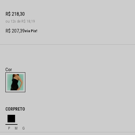
R$ 218,30
12x
R$ 18,19
R$ 207,39
via Pix!
COR
PRETO
P
M
G