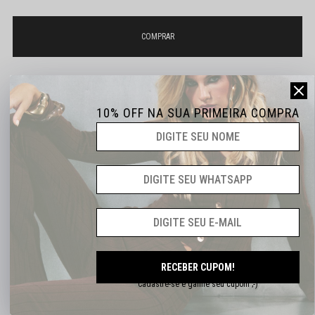
10% OFF NA SUA PRIMEIRA COMPRA
Não sei o meu CEP
ATÉ 6X SEM JUROS
DESCONTOS EXCLUSIVOS
FRETE GRÁTS A PARTIR DE R$399,90
RECEBER CUPOM!
Cadastre-se e ganhe seu cupom ;-)
DESCRIÇÃO COMPLETA