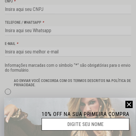
CNPJ
*
TELEFONE / WHATSAPP
*
E-MAIL
*
Informações marcadas com o símbolo “*” são obrigatórias para o envio
do formulário.
AO ENVIAR VOCÊ CONCORDA COM OS TERMOS DESCRITOS NA POLÍTICA DE
PRIVACIDADE.
ENVIAR
10% OFF NA SUA PRIMEIRA COMPRA
Estamos prontos para atender você e construir uma parceria de
sucesso!